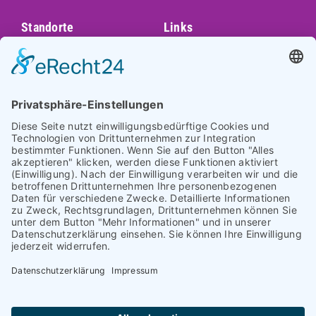
Standorte
Links
Augsburg
Unser Team
Bayreuth
Kontakt
Darmstadt
Frankfurt
Impressum
Heidelberg
Datenschutz
Hofheim am
Taunus
Cookie-Einstellungen
Mannheim
München
Nürnberg
Regensburg
Worms
Würzburg