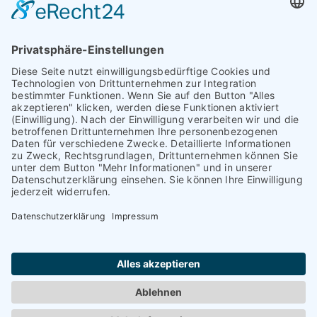
Augsburg
Unser Team
Bayreuth
Kontakt
Darmstadt
Frankfurt
Impressum
Heidelberg
Datenschutz
Hofheim am
Taunus
Cookie-Einstellungen
Mannheim
München
Nürnberg
Regensburg
Worms
Würzburg