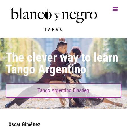
Zum
Inhalt
springen
The clever way
to learn
Tango Argentino
Tango Argentino Einstieg
Oscar Giménez