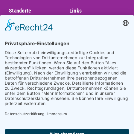
Standorte
Links
Augsburg
Unser Team
Bayreuth
Kontakt
Darmstadt
Frankfurt
Impressum
Heidelberg
Datenschutz
Hofheim am
Taunus
Cookie-Einstellungen
Mannheim
München
Nürnberg
Regensburg
Worms
Würzburg