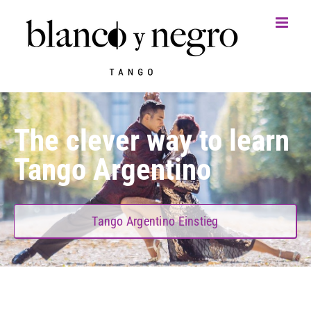
Zum
Inhalt
springen
The clever way
to learn
Tango Argentino
Tango Argentino Einstieg