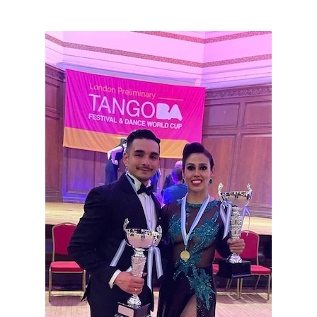
Akzeptieren
powered by
Usercentrics Consent
Management Platform
&
eRecht24