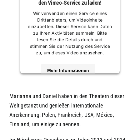
den Vimeo-Service zu laden!
Wir verwenden einen Service eines
Drittanbieters, um Videoinhalte
einzubetten. Dieser Service kann Daten
zu Ihren Aktivitäten sammeln. Bitte
lesen Sie die Details durch und
stimmen Sie der Nutzung des Service
zu, um dieses Video anzusehen.
Mehr Informationen
Akzeptieren
Marianna und Daniel haben in den Theatern dieser
powered by
Usercentrics Consent
Management Platform
&
eRecht24
Welt getanzt und genießen internationale
Anerkennung: Polen, Frankreich, USA, México,
Finnland, um einige zu nennen.
Im Nürnberger Opernhaus im Jahre 2023 und 2024