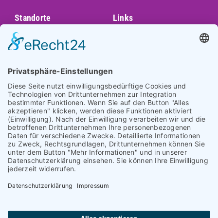
Standorte
Links
Augsburg
Unser Team
Bayreuth
Kontakt
Darmstadt
Frankfurt
Impressum
Heidelberg
Datenschutz
Hofheim am
Taunus
Cookie-Einstellungen
Mannheim
München
Nürnberg
Regensburg
Worms
Würzburg