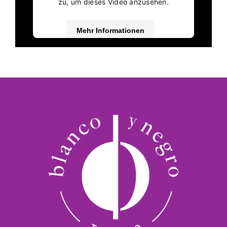
zu, um dieses Video anzusehen.
Mehr Informationen
Akzeptieren
powered by
Usercentrics Consent
Management Platform
&
eRecht24