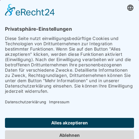
Augsburg
Unser Team
Bayreuth
Kontakt
Darmstadt
Frankfurt
Impressum
Heidelberg
Datenschutz
Hofheim am
Taunus
Cookie-Einstellungen
Mannheim
München
Nürnberg
Regensburg
Worms
Würzburg