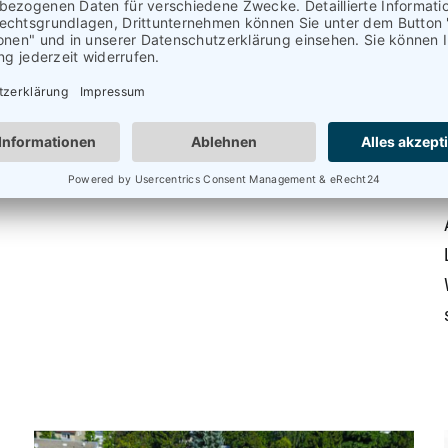
traditionsreichen Darmstädter Heiligkreuzberg
befindet sich "Deutschlands älteste Tanzschule",
die
[weiterlesen]