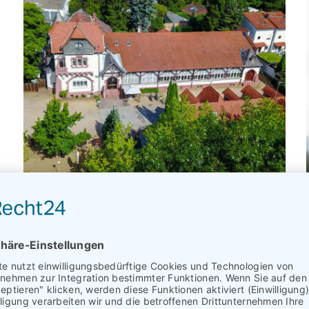
Neue Location für Blanco y Negro Tango
in Darmstadt
24. April 2026
Tanzschule Bäulke: Repräsentative Räumlichkeiten
mit historischem Flair Zentrale, gut erreichbare
Lage und kostenfreie Parkplätze vor Ort. Auf dem