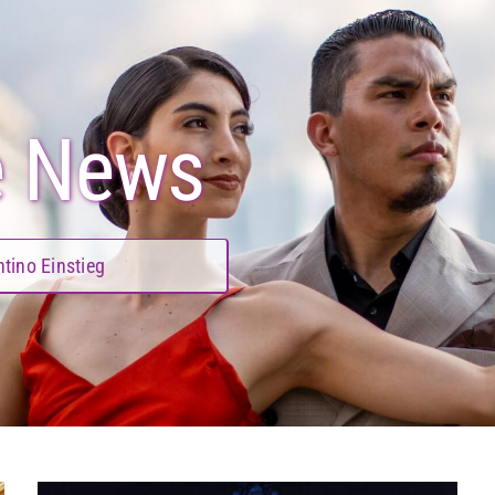
e News
tino Einstieg