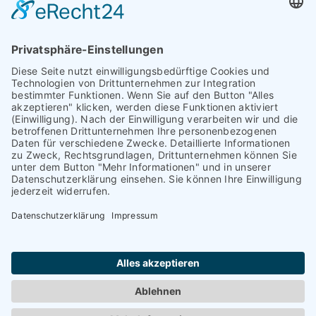
Augsburg
Unser Team
Bayreuth
Kontakt
Darmstadt
Frankfurt
Impressum
Heidelberg
Datenschutz
Hofheim am
Taunus
Cookie-Einstellungen
Mannheim
München
Nürnberg
Regensburg
Worms
Würzburg