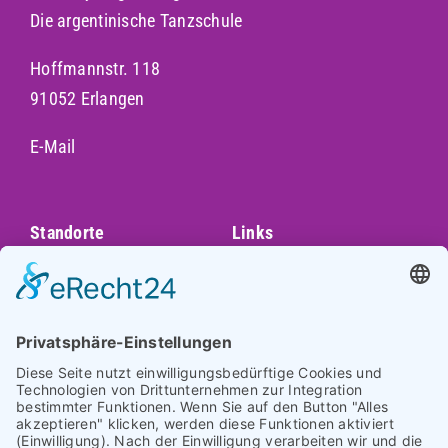
Die argentinische Tanzschule
Hoffmannstr. 118
91052 Erlangen
E-Mail
Standorte
Links
Augsburg
Unser Team
Bayreuth
Kontakt
Darmstadt
Frankfurt
Impressum
Heidelberg
Datenschutz
Hofheim am