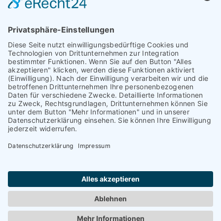
Bayreuth
Kontakt
Darmstadt
Frankfurt
Impressum
Heidelberg
Datenschutz
Hofheim am
Taunus
Cookie-Einstellungen
Mannheim
München
Nürnberg
Regensburg
Worms
Würzburg
Copyright Blanco y Negro 2024 | Powered by
Salm Online