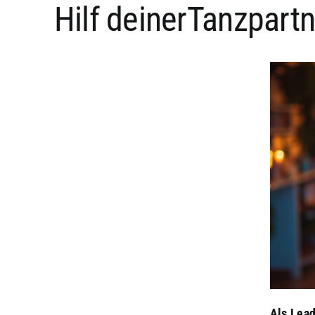
Hilf deinerTanzpart
Als Lea