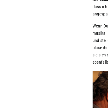
dass ich
angespan
Wenn Du 
musikal
und stel
blase ihr
sie sich
ebenfall