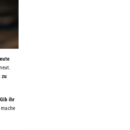
neute
neut.
s zu
Gib ihr
n, mache