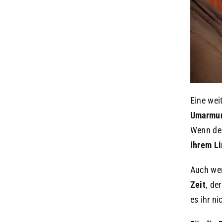
Eine wei
Umarmu
Wenn dei
ihrem Li
Auch wen
Zeit
, de
es ihr ni