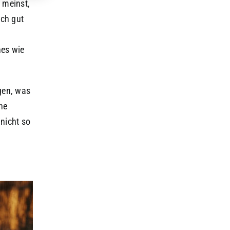
 meinst,
ich gut
hes wie
agen, was
ine
nicht so