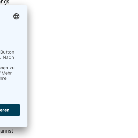
angs
,
n, ist
ss, um es
macht,
at, dass
 Musik
er und
kannst