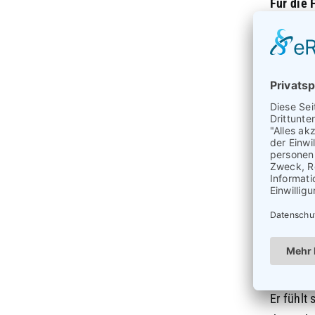
Für die 
wenige o
Informat
am Anfa
Versuche
ihm einf
Mache 
Komplime
musst du
er versu
passt, k
entspann
Er fühlt