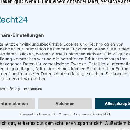
Frauen gilt:
Wenn Du mit einem Anfänger tanzt, versuche anf
der keine Verzierungen zu machen. Die Fähigkeit vom Leader
ionen aufzunehmen, zu verstehen und dann danach zu handel
ng begrenzt.
, ihm weniger Informationen zu geben, die er verarbeiten mu
acher zu machen. So können sich die Anfänger entspannen.
auch
Komplimente
. Sowohl Männer als auch Frauen brauchen
nte. Wenn du einen Mann siehst, der ein schönes Enrosque 
 verstehen, dass dieser Mann einen Enrosque-Kurs besucht h
cht hat, es zu lernen, wenn er es also macht und es schön zur
annst du ruhig sagen: „Eso!“ Die Jungs lächeln dann fast imm
en sich.
 sich gut, er hat es gut gemacht, er entspannt sich. Außerdem 