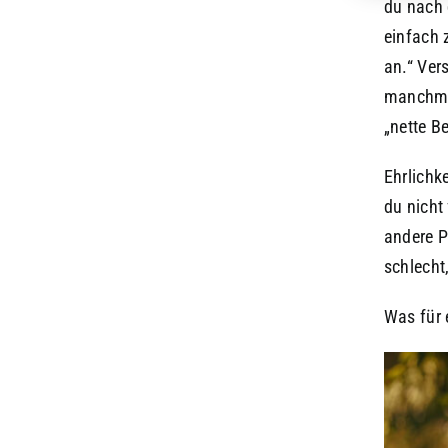
du nach 
einfach 
an.“ Ver
manchmal
„nette B
Ehrlichk
du nicht
andere P
schlecht,
Was für 