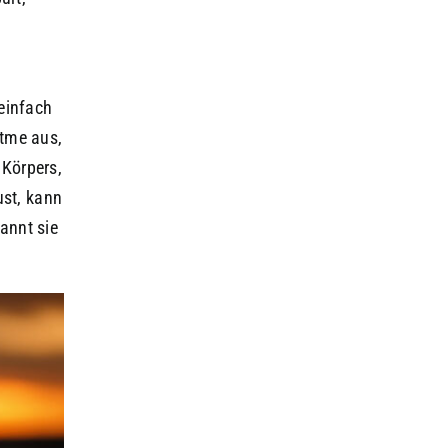
einfach
atme aus,
 Körpers,
ust, kann
annt sie