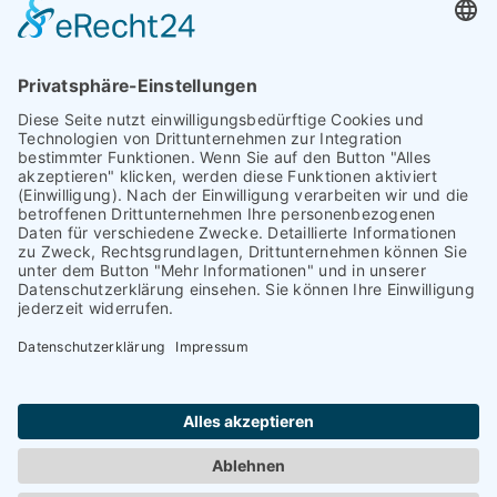
Augsburg
Unser Team
Bayreuth
Kontakt
Darmstadt
Frankfurt
Impressum
Heidelberg
Datenschutz
Hofheim am
Taunus
Cookie-Einstellungen
Mannheim
München
Nürnberg
Regensburg
Worms
Würzburg