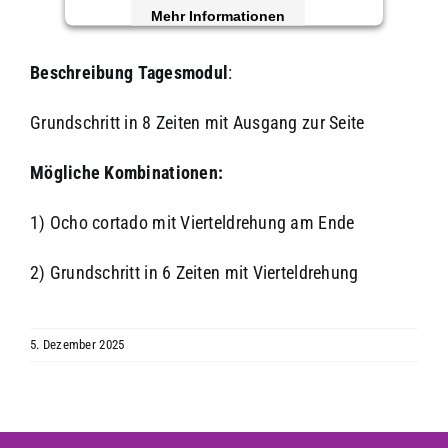
Mehr Informationen
Akzeptieren
Beschreibung
Tagesmodul
:
powered by
Usercentrics Consent
Grundschritt in 8 Zeiten mit Ausgang zur Seite
Management Platform
&
eRecht24
Mögliche Kombinationen:
1) Ocho cortado mit Vierteldrehung am Ende
2) Grundschritt in 6 Zeiten mit Vierteldrehung
5. Dezember 2025