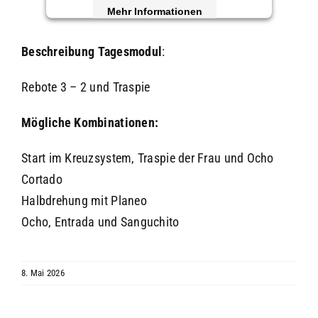
Mehr Informationen
Akzeptieren
Beschreibung
Tagesmodul
:
powered by
Usercentrics Consent
Rebote 3 – 2 und Traspie
Management Platform
&
eRecht24
Mögliche Kombinationen:
Start im Kreuzsystem, Traspie der Frau und Ocho
Cortado
Halbdrehung mit Planeo
Ocho, Entrada und Sanguchito
8. Mai 2026