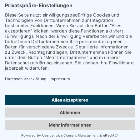
Kontakt
Darmstadt
Frankfurt
Impressum
Heidelberg
Datenschutz
Hofheim am
Taunus
Cookie-Einstellungen
Mannheim
München
Nürnberg
Regensburg
Worms
Würzburg
Copyright Blanco y Negro 2024 | Powered by
Salm Online
Marketing