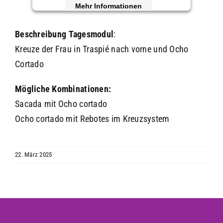
Mehr Informationen
Akzeptieren
Beschreibung
Tagesmodul
:
Kreuze der Frau in Traspié nach vorne und Ocho
powered by
Usercentrics Consent
Management Platform
&
eRecht24
Cortado
Mögliche Kombinationen:
Sacada mit Ocho cortado
Ocho cortado mit Rebotes im Kreuzsystem
22. März 2025