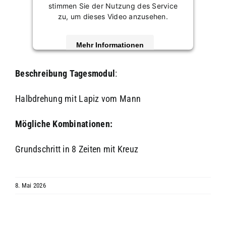
stimmen Sie der Nutzung des Service
zu, um dieses Video anzusehen.
Mehr Informationen
Akzeptieren
Beschreibung
Tagesmodul
:
powered by
Usercentrics Consent
Halbdrehung mit Lapiz vom Mann
Management Platform
&
eRecht24
Mögliche Kombinationen:
Grundschritt in 8 Zeiten mit Kreuz
8. Mai 2026