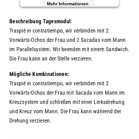
Mehr Informationen
Akzeptieren
Beschreibung
Tagesmodul
:
Traspié in contratiempo, wir verbinden mit 2
powered by
Usercentrics Consent
Management Platform
&
eRecht24
Vorwärts-Ochos der Frau und 2 Sacadas vom Mann
im Parallelsystem. Wir beenden mit einem Sandwich.
Die Frau kann an der Stelle verzieren.
Mögliche Kombinationen:
Traspié in contratiempo, wir verbinden mit 2
Vorwärts-Ochos der Frau mit Sacada vom Mann im
Kreuzsystem und schließen mit einer Linksdrehung
und Kreuz vom Mann. Die Frau kann während der
Drehung verzieren.