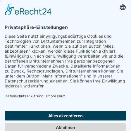
Augsburg
Unser Team
Bayreuth
Kontakt
Darmstadt
Frankfurt
Impressum
Heidelberg
Datenschutz
Hofheim am
Taunus
Cookie-Einstellungen
Mannheim
München
Nürnberg
Regensburg
Worms
Würzburg