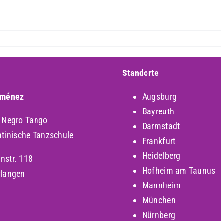
Standorte
iménez
Augsburg
Bayreuth
y Negro Tango
Darmstadt
ntinische Tanzschule
Frankfurt
Heidelberg
nstr. 118
Hofheim am Taunus
rlangen
Mannheim
München
Nürnberg