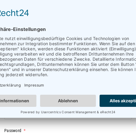
tino Einstieg
Username or email address
*
Password
*