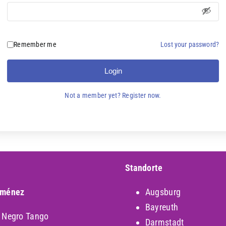
Lost your password?
Remember me
Login
Not a member yet? Register now.
Standorte
iménez
Augsburg
Bayreuth
y Negro Tango
Darmstadt