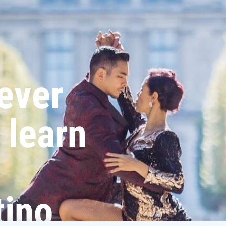
ever
 learn
tino