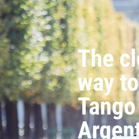
The cl
way
to
Tango
Argen