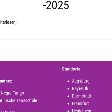
-2025
iterlesen]
Standorte
iménez
Augsburg
Bayreuth
y Negro Tango
Darmstadt
ntinische Tanzschule
Frankfurt
Heidelberg