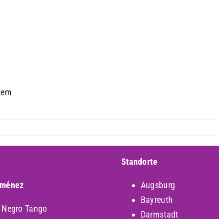
stem
Standorte
iménez
Augsburg
Bayreuth
y Negro Tango
Darmstadt