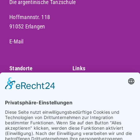
Die argentinische Tanzschule
Hoffmannstr. 118
91052 Erlangen
E-Mail
Standorte
Links
Augsburg
Unser Team
Bayreuth
Kontakt
Darmstadt
Frankfurt
Impressum
Heidelberg
Datenschutz
Hofheim am
Taunus