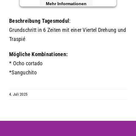
Mehr Informationen
Akzeptieren
Beschreibung
Tagesmodul
:
Grundschritt in 6 Zeiten mit einer Viertel Drehung und
powered by
Usercentrics Consent
Management Platform
&
eRecht24
Traspié
Mögliche Kombinationen:
* Ocho cortado
*Sanguchito
4. Juli 2025