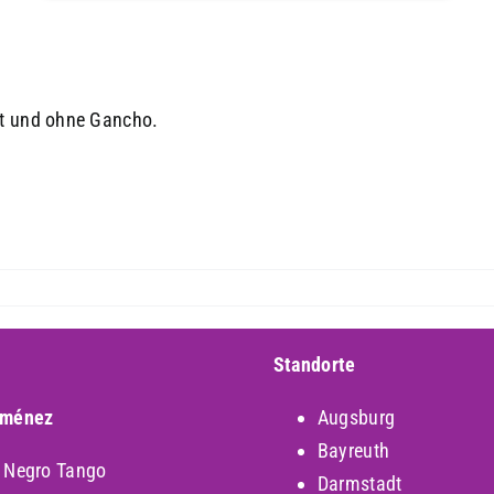
it und ohne Gancho.
Standorte
iménez
Augsburg
Bayreuth
y Negro Tango
Darmstadt