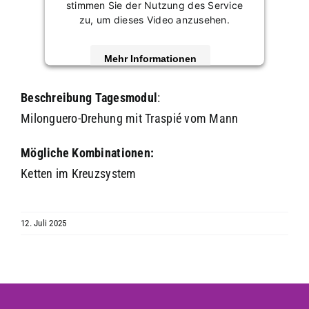
stimmen Sie der Nutzung des Service
zu, um dieses Video anzusehen.
Mehr Informationen
Akzeptieren
Beschreibung
Tagesmodul
:
Milonguero-Drehung mit Traspié vom Mann
powered by
Usercentrics Consent
Management Platform
&
eRecht24
Mögliche Kombinationen:
Ketten im Kreuzsystem
12. Juli 2025