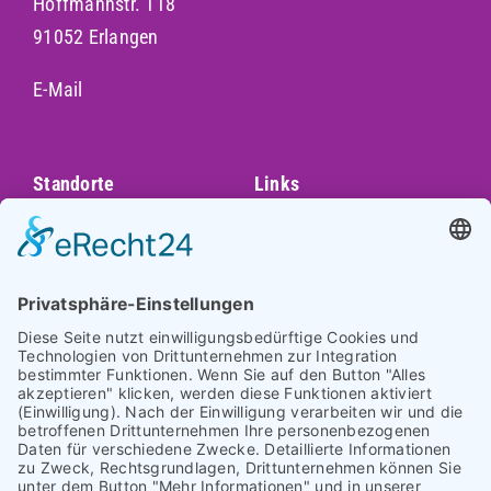
Hoffmannstr. 118
91052 Erlangen
E-Mail
Standorte
Links
Augsburg
Unser Team
Bayreuth
Kontakt
Darmstadt
Frankfurt
Impressum
Heidelberg
Datenschutz
Hofheim am
Taunus
Cookie-Einstellungen
Mannheim