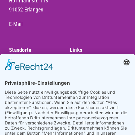
Hoffmannstr. 118
91052 Erlangen
E-Mail
Standorte
Links
Augsburg
Unser Team
Bayreuth
Kontakt
Darmstadt
Frankfurt
Impressum
Heidelberg
Datenschutz
Hofheim am
Taunus
Cookie-Einstellungen
Mannheim