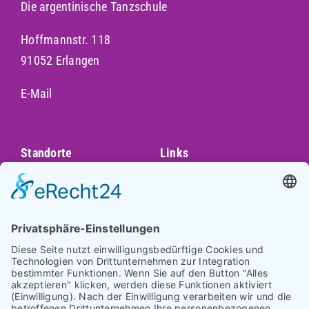
Die argentinische Tanzschule
Hoffmannstr. 118
91052 Erlangen
E-Mail
Standorte
Links
Augsburg
Unser Team
Bayreuth
Kontakt
Darmstadt
Frankfurt
Impressum
Heidelberg
Datenschutz
Hofheim am