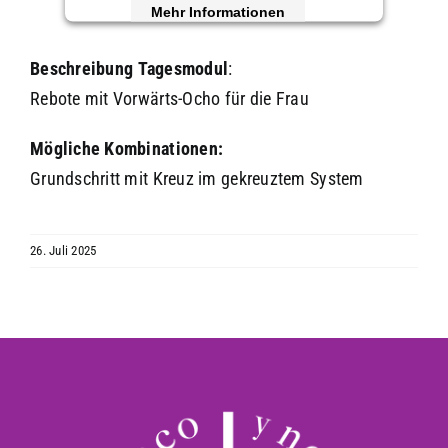
Mehr Informationen
Akzeptieren
Beschreibung
Tagesmodul
:
Rebote mit Vorwärts-Ocho für die Frau
powered by
Usercentrics Consent
Management Platform
&
eRecht24
Mögliche Kombinationen:
Grundschritt mit Kreuz im gekreuztem System
26. Juli 2025