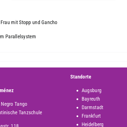
e Frau mit Stopp und Gancho
 im Parallelsystem
Standorte
iménez
Augsburg
Bayreuth
y Negro Tango
Darmstadt
ntinische Tanzschule
Frankfurt
Heidelberg
nstr. 118