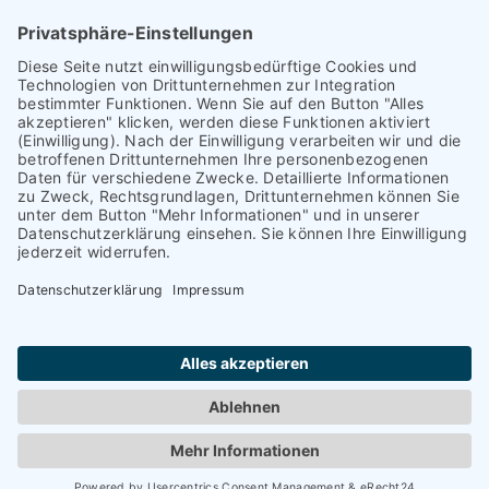
Kontakt
Darmstadt
Frankfurt
Impressum
Heidelberg
Datenschutz
Hofheim am
Taunus
Cookie-Einstellungen
Mannheim
München
Nürnberg
Regensburg
Worms
Würzburg
Copyright Blanco y Negro 2024 | Powered by
Salm Online
Marketing