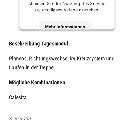
stimmen Sie der Nutzung des Service
zu, um dieses Video anzusehen.
Mehr Informationen
Akzeptieren
Beschreibung
Tagesmodul
:
powered by
Usercentrics Consent
Planeos, Richtungswechsel im Kreuzsystem und
Management Platform
&
eRecht24
Laufen in der Treppe
Mögliche Kombinationen:
Calesita
27. März 2026