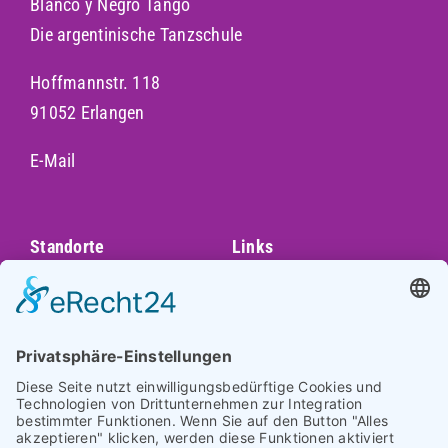
Blanco y Negro Tango
Die argentinische Tanzschule
Hoffmannstr. 118
91052 Erlangen
E-Mail
Standorte
Links
Augsburg
Unser Team
Bayreuth
Kontakt
Darmstadt
Frankfurt
Impressum
Heidelberg
Datenschutz
Hofheim am