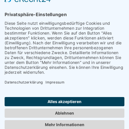
Bayreuth
Kontakt
Darmstadt
Frankfurt
Impressum
Heidelberg
Datenschutz
Hofheim am
Taunus
Cookie-Einstellungen
Mannheim
München
Nürnberg
Regensburg
Worms
Würzburg
Copyright Blanco y Negro 2024 | Powered by
Salm Online