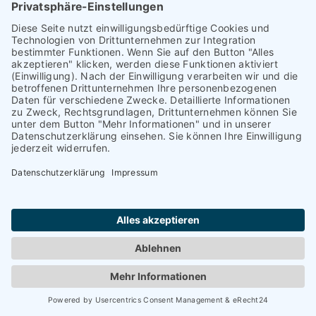
Jetzt registrieren
News
Unsere Tangofamilie kommt in Worms bei
Livemusik zusammen
23. Mai 2026
Sebastian, Tanya, Oscar, Marianna und Daniel sind
dabei Carolina, Sofía, Marco und Sebastián sind