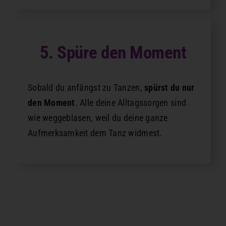
Akzeptieren
powered by
Usercentrics
Consent
5. Spüre den Moment
Management
Platform
&
eRecht24
Sobald du anfängst zu Tanzen,
spürst du nur
den Moment
. Alle deine Alltagssorgen sind
wie weggeblasen, weil du deine ganze
Aufmerksamkeit dem Tanz widmest.