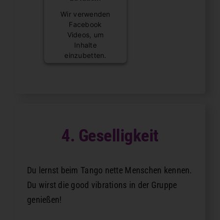
Wir verwenden
Facebook
Videos, um
Inhalte
einzubetten.
Dieser Service
kann Daten zu
Ihren Aktivitäten
sammeln. Bitte
lesen Sie die
Details durch und
stimmen Sie der
4. Geselligkeit
Nutzung des
Service zu, um
diese Inhalte
anzuzeigen.
Du lernst beim Tango nette Menschen kennen.
Du wirst die good vibrations in der Gruppe
Mehr
genießen!
Informationen