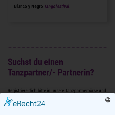
Blanco y Negro
Tangofestival
.
Suchst du einen
Tanzpartner/- Partnerin?
Registriere dich bitte in unsere
Tanzpartnerbörse
und
wir helfen dir weiter.